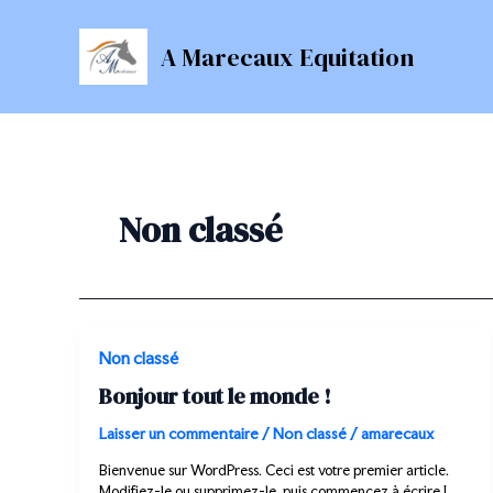
Aller
au
A Marecaux Equitation
contenu
Non classé
Non classé
Bonjour tout le monde !
Laisser un commentaire
/
Non classé
/
amarecaux
Bienvenue sur WordPress. Ceci est votre premier article.
Modifiez-le ou supprimez-le, puis commencez à écrire !